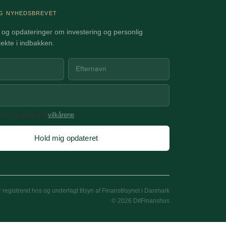
IG NYHEDSBREVET
og opdateringer om investering og personlig
ekte i indbakken.
læst og godkendt
vilkårene
Hold mig opdateret
registreret hos og underlagt tilsyn af Finanstilsynet i Danmark
©
2026
DitFinanshus