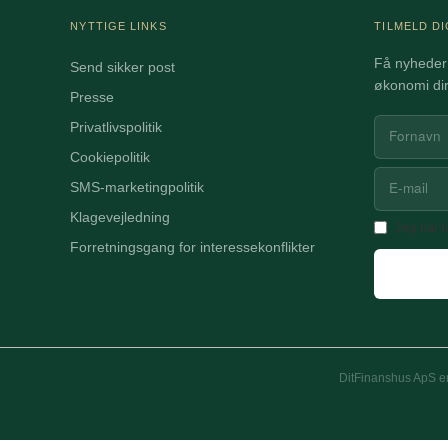
NYTTIGE LINKS
TILMELD D
Få nyheder 
Send sikker post
økonomi dir
Presse
Privatlivspolitik
Cookiepolitik
SMS-marketingpolitik
Klagevejledning
Jeg har 
Forretningsgang for interessekonflikter
DitFinanshus ApS er 