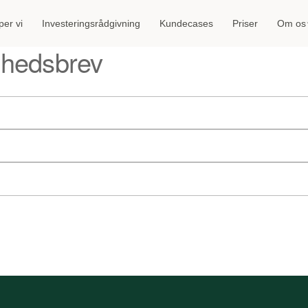
er vi
Investeringsrådgivning
Kundecases
Priser
Om os
nyhedsbrev