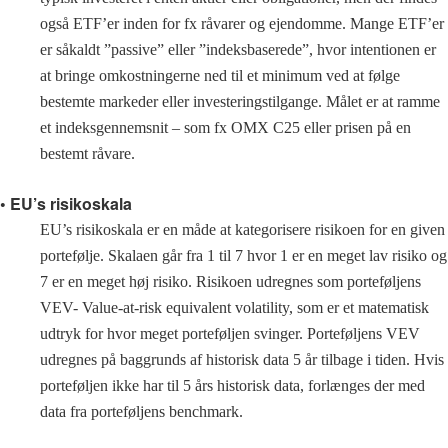
også ETF’er inden for fx råvarer og ejendomme. Mange ETF’er
er såkaldt ”passive” eller ”indeksbaserede”, hvor intentionen er
at bringe omkostningerne ned til et minimum ved at følge
bestemte markeder eller investeringstilgange. Målet er at ramme
et indeksgennemsnit – som fx OMX C25 eller prisen på en
bestemt råvare.
• EU’s risikoskala
EU’s risikoskala er en måde at kategorisere risikoen for en given
portefølje. Skalaen går fra 1 til 7 hvor 1 er en meget lav risiko og
7 er en meget høj risiko. Risikoen udregnes som porteføljens
VEV- Value-at-risk equivalent volatility, som er et matematisk
udtryk for hvor meget porteføljen svinger. Porteføljens VEV
udregnes på baggrunds af historisk data 5 år tilbage i tiden. Hvis
porteføljen ikke har til 5 års historisk data, forlænges der med
data fra porteføljens benchmark.