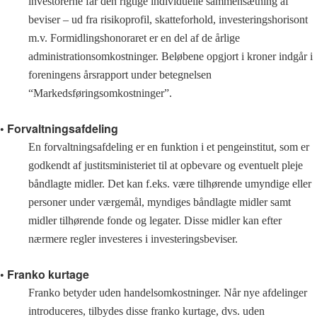
investorerne får den rigtige individuelle sammensætning af
beviser – ud fra risikoprofil, skatteforhold, investeringshorisont
m.v. Formidlingshonoraret er en del af de årlige
administrationsomkostninger. Beløbene opgjort i kroner indgår i
foreningens årsrapport under betegnelsen
“Markedsføringsomkostninger”.
• Forvaltningsafdeling
En forvaltningsafdeling er en funktion i et pengeinstitut, som er
godkendt af justitsministeriet til at opbevare og eventuelt pleje
båndlagte midler. Det kan f.eks. være tilhørende umyndige eller
personer under værgemål, myndiges båndlagte midler samt
midler tilhørende fonde og legater. Disse midler kan efter
nærmere regler investeres i investeringsbeviser.
• Franko kurtage
Franko betyder uden handelsomkostninger. Når nye afdelinger
introduceres, tilbydes disse franko kurtage, dvs. uden