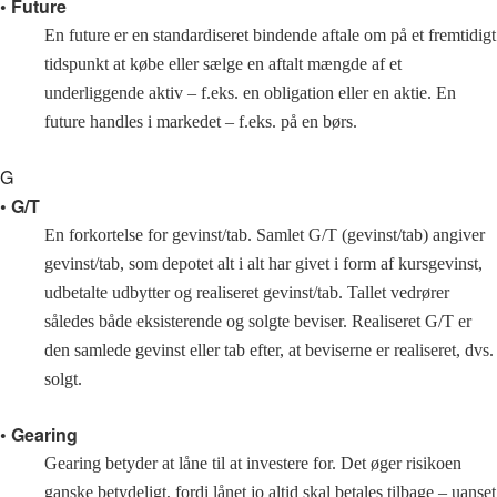
• Future
En future er en standardiseret bindende aftale om på et fremtidigt
tidspunkt at købe eller sælge en aftalt mængde af et
underliggende aktiv – f.eks. en obligation eller en aktie. En
future handles i markedet – f.eks. på en børs.
G
• G/T
En forkortelse for gevinst/tab. Samlet G/T (gevinst/tab) angiver
gevinst/tab, som depotet alt i alt har givet i form af kursgevinst,
udbetalte udbytter og realiseret gevinst/tab. Tallet vedrører
således både eksisterende og solgte beviser. Realiseret G/T er
den samlede gevinst eller tab efter, at beviserne er realiseret, dvs.
solgt.
• Gearing
Gearing betyder at låne til at investere for. Det øger risikoen
ganske betydeligt, fordi lånet jo altid skal betales tilbage – uanset